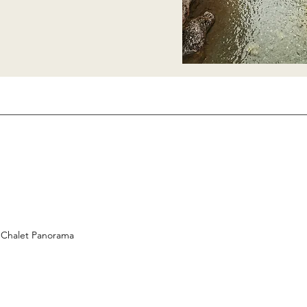
 Panorama
t-panorama.tirol
ma.tirol@gmail.com
 Chalet Panorama