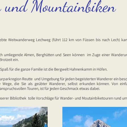
 und Mountainbiken
ebte Weitwanderweg Lechweg (führt 112 km von Füssen bis nach Lech) kan
ch umliegende Almen, Berghütten und Seen können im Zuge einer Wanderung
Brotzeit ein.
Spaß für die ganze Familie ist die Bergwelt Hahnenkamm in Höfen.
Naturparkregion Reutte und Umgebung für jeden begeisterten Wanderer ein beso
le Wege, die Sie als geübter Wanderer, selbst erkunden können. Von einf
anspruchsvollen Touren, ist für jeden Geschmack etwas dabei.
unserer Bibliothek tolle Vorschläge für Wander- und Moutainbiketouren rund um