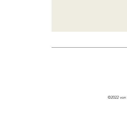
Chalet
www.chale
chalet.
panora
©2022 von