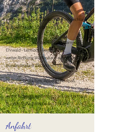
Füssen/Vils - Abfahrt Reutte Süd zum
Hauptort Reutte,
weiter Richtung Weißenbach auf der Lechtaler
Bundesstraße B 198 bis km 73,0.
Über München auf der A95 nach Garmisch -
Ehrwald - Lermoos -Reutte (Süd),
weiter Richtung Weißenbach auf der Lechtaler
Bundesstraße B 198 bis km 73,0.
Über Innsbruck/bzw. Arlberg - Fernpaß -
Reutte (Süd),
weiter Richtung Weißenbach auf der Lechtaler
Bundesstraße B 198 bis km 73,0.
Anfahrt