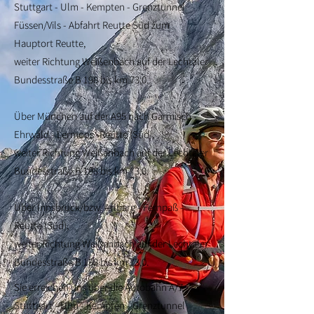
Stuttgart - Ulm - Kempten - Grenztunnel
Füssen/Vils - Abfahrt Reutte Süd zum
Hauptort Reutte,
weiter Richtung Weißenbach auf der Lechtaler
Bundesstraße B 198 bis km 73,0.
Über München auf der A95 nach Garmisch -
Ehrwald - Lermoos -Reutte (Süd),
weiter Richtung Weißenbach auf der Lechtaler
Bundesstraße B 198 bis km 73,0.
Über Innsbruck/bzw. Arlberg - Fernpaß -
Reutte (Süd),
weiter Richtung Weißenbach auf der Lechtaler
Bundesstraße B 198 bis km 73,0.
Sie erreichen uns über die Autobahn A/7
Stuttgart - Ulm - Kempten - Grenztunnel