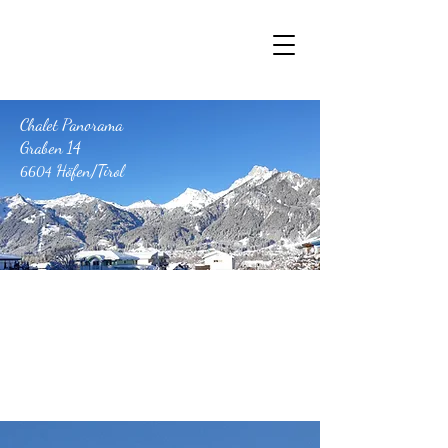
Chalet Panorama Tirol
Chalet Panorama
Graben 14
Höfen/Tirol
6604